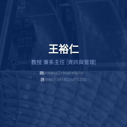
王裕仁
教授 兼系主任 [資訊與管理]
yrwang@nkust.edu.tw
886-7-3814526#15250