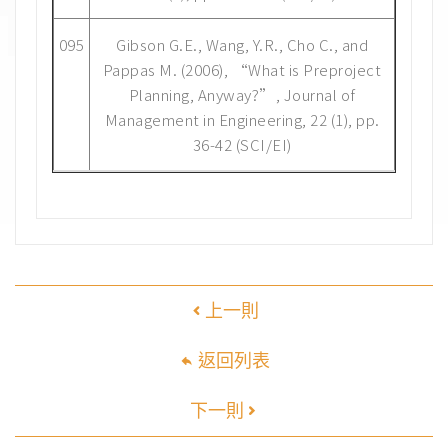
095
Gibson G.E., Wang, Y.R., Cho C., and
Pappas M. (2006), “What is Preproject
Planning, Anyway?”, Journal of
Management in Engineering, 22 (1), pp.
36-42 (SCI/EI)
上一則
返回列表
下一則