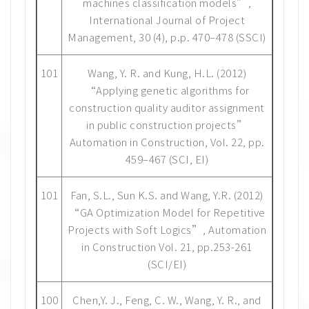
machines classification models”,
International Journal of Project
Management, 30 (4), p.p. 470–478 (SSCI)
101
Wang, Y. R. and Kung, H.L. (2012)
“Applying genetic algorithms for
construction quality auditor assignment
in public construction projects”
Automation in Construction, Vol. 22, pp.
459–467 (SCI, EI)
101
Fan, S.L., Sun K.S. and Wang, Y.R. (2012)
“GA Optimization Model for Repetitive
Projects with Soft Logics”, Automation
in Construction Vol. 21, pp.253-261
(SCI/EI)
100
Chen,Y. J., Feng, C. W., Wang, Y. R., and