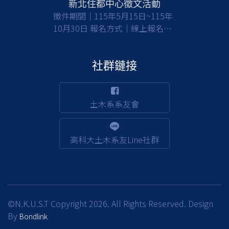
新北住都中心徵文活動
之人才加入，共同提升公共工程品
徵件期間｜115年5月15日~115年
質與建設效能，請有意從事公部門
10月30日 報名方式｜線上報名及
工程建設工作之應屆畢業生及校友
收件 徵件對象｜國內大專校院大
們踴躍報考。 一、檢附甄選簡章
學及碩博士生(含在職專班) 活動詳
(含相關職缺資訊)1份，請於截止
情｜
社群鏈接
日前(115/8/17)，至行政院人事行
https://www.nthurc.org.tw/cfp/project/3
政總處事求人機關徵才系統
(https://web3.dgpa.gov.tw/want03front/AP/W
土木系系友會
)，在機關名稱輸入「交通部公路
局南區公路新建工程分局」，可查
詢職缺相關資訊並完成報名；該分
高科大土木系友Line社群
局約用職缺也將不定期刊登於該徵
才系統。 二、倘對本甄選事宜有
相關疑義，請洽該分局人事室，電
話：(05)362-8111 分機256賴小
姐。
©N.K.U.S.T Copyright 2026. All Rights Reserved. Design
By
Bondlink