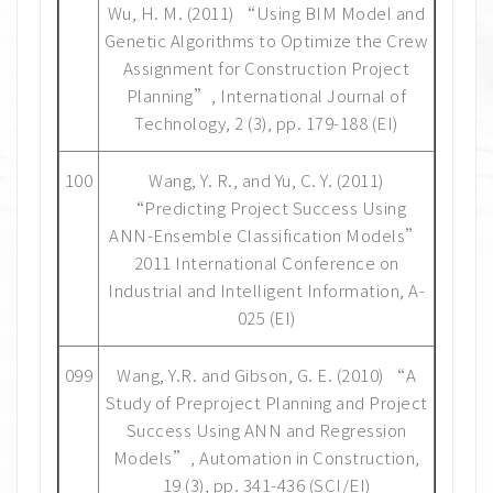
Wu, H. M. (2011) “Using BIM Model and
Genetic Algorithms to Optimize the Crew
Assignment for Construction Project
Planning”, International Journal of
Technology, 2 (3), pp. 179-188 (EI)
100
Wang, Y. R., and Yu, C. Y. (2011)
“Predicting Project Success Using
ANN-Ensemble Classification Models”
2011 International Conference on
Industrial and Intelligent Information, A-
025 (EI)
099
Wang, Y.R. and Gibson, G. E. (2010) “A
Study of Preproject Planning and Project
Success Using ANN and Regression
Models”, Automation in Construction,
19 (3), pp. 341-436 (SCI/EI)