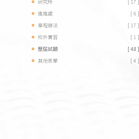
研究所
[ 17 
進推處
[ 6 
章程辦法
[ 17 
校外實習
[ 1 
歷屆試題
[ 48 
其他表單
[ 4 