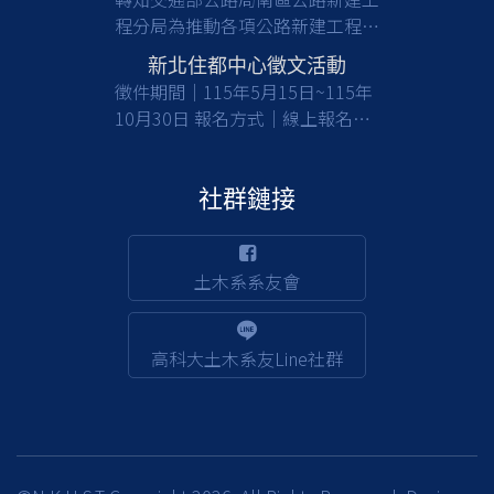
程分局為推動各項公路新建工程，
亟需具備土木工程等相關專業背景
新北住都中心徵文活動
之人才加入，共同提升公共工程品
徵件期間｜115年5月15日~115年
質與建設效能，請有意從事公部門
10月30日 報名方式｜線上報名及
工程建設工作之應屆畢業生及校友
收件 徵件對象｜國內大專校院大
們踴躍報考。 一、檢附甄選簡章
學及碩博士生(含在職專班) 活動詳
(含相關職缺資訊)1份，請於截止
情｜
社群鏈接
日前(115/8/17)，至行政院人事行
https://www.nthurc.org.tw/cfp/project/3
政總處事求人機關徵才系統
(https://web3.dgpa.gov.tw/want03front/AP/W
土木系系友會
)，在機關名稱輸入「交通部公路
局南區公路新建工程分局」，可查
詢職缺相關資訊並完成報名；該分
高科大土木系友Line社群
局約用職缺也將不定期刊登於該徵
才系統。 二、倘對本甄選事宜有
相關疑義，請洽該分局人事室，電
話：(05)362-8111 分機256賴小
姐。