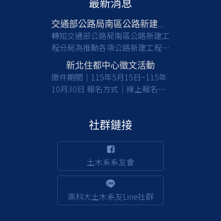
最新消息
交通部公路局南區公路新建工程分局徵才
轉知交通部公路局南區公路新建工
程分局為推動各項公路新建工程，
亟需具備土木工程等相關專業背景
新北住都中心徵文活動
之人才加入，共同提升公共工程品
徵件期間｜115年5月15日~115年
質與建設效能，請有意從事公部門
10月30日 報名方式｜線上報名及
工程建設工作之應屆畢業生及校友
收件 徵件對象｜國內大專校院大
們踴躍報考。 一、檢附甄選簡章
學及碩博士生(含在職專班) 活動詳
(含相關職缺資訊)1份，請於截止
情｜
社群鏈接
日前(115/8/17)，至行政院人事行
https://www.nthurc.org.tw/cfp/project/3
政總處事求人機關徵才系統
(https://web3.dgpa.gov.tw/want03front/AP/W
土木系系友會
)，在機關名稱輸入「交通部公路
局南區公路新建工程分局」，可查
詢職缺相關資訊並完成報名；該分
高科大土木系友Line社群
局約用職缺也將不定期刊登於該徵
才系統。 二、倘對本甄選事宜有