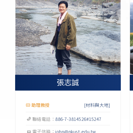
]
]
]
]
張志誠
]
]
[材料與大地]
助理教授
]
聯絡電話：
886-7-3814526#15247
電子信箱：
john@nkust.edu.tw