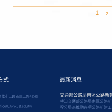
1
2
方式
最新消息
7高雄市三民區建工路415號
轉知交通部公路局南區公路新
ffice01@nkust.edu.tw
程分局為推動各項公路新建工