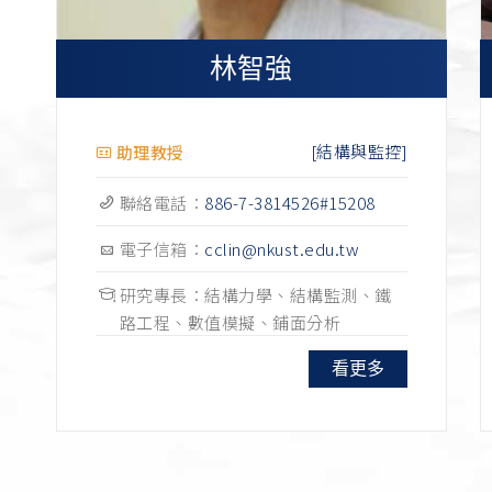
林智強
[結構與監控]
助理教授
聯絡電話：
886-7-3814526#15208
電子信箱：
cclin@nkust.edu.tw
研究專長：結構力學、結構監測、鐵
路工程、數值模擬、鋪面分析
看更多