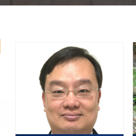
]
]
]