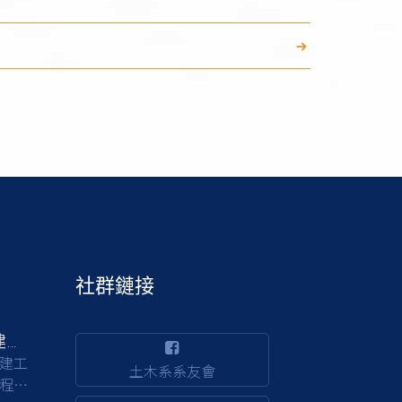
社群鏈接
交通部公路局南區公路新建工程分局徵才
建工
土木系系友會
程，