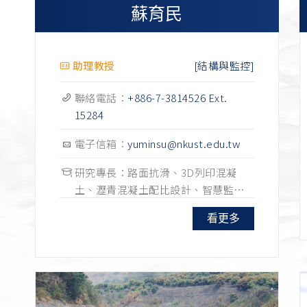
]
蘇育民
]
]
[結構與監控]
助理教授
]
聯絡電話：
+886-7-3814526 Ext.
]
15284
]
電子信箱：
yuminsu@nkust.edu.tw
]
研究專長：路面抗滑、3D列印混凝
]
土、瀝青混凝土配比設計、智慧監
測、X光電腦斷層掃描。
]
看更多
]
]
]