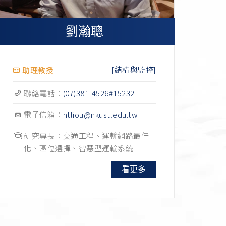
劉瀚聰
[結構與監控]
助理教授
聯絡電話：
(07)381-4526#15232
電子信箱：
htliou@nkust.edu.tw
研究專長：交通工程、運輸網路最佳
化、區位選擇、智慧型運輸系統
看更多