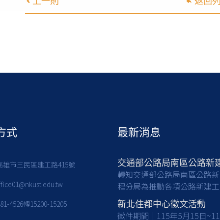
上一則
返回
方式
最新消息
7高雄市三民區建工路415號
轉知交通部公路局南區公路新
ffice01@nkust.edu.tw
程分局為推動各項公路新建工
亟需具備土木工程等相關專業
381-4526轉15200-15205
新北住都中心徵文活動
之人才加入，共同提升公共工
徵件期間｜115年5月15日~1