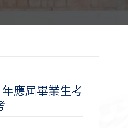
1年應屆畢業生考
考
生