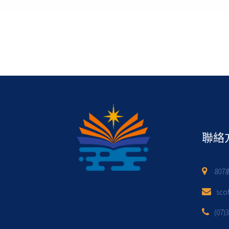
聯絡
80
sco
(07)