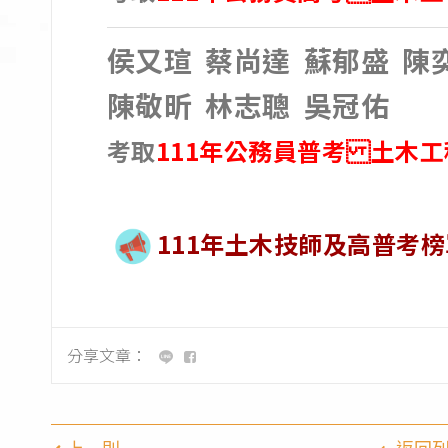
侯又瑄 蔡尚達 蘇郁盛 
陳敬昕 林志聰 吳冠佑
考取
111年公務員普考 土木工
111年土木技師及高普考榜
分享文章：