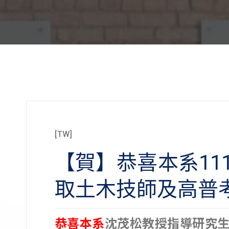
[TW]
]
【賀】恭喜本系11
]
取土木技師及高普
]
恭喜本系
沈茂松教授指導研究