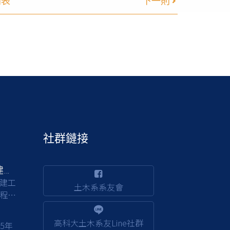
列表
下一則
社群鏈接
交通部公路局南區公路新建工程分局徵才
建工
土木系系友會
程，
背景
程品
高科大土木系友Line社群
15年