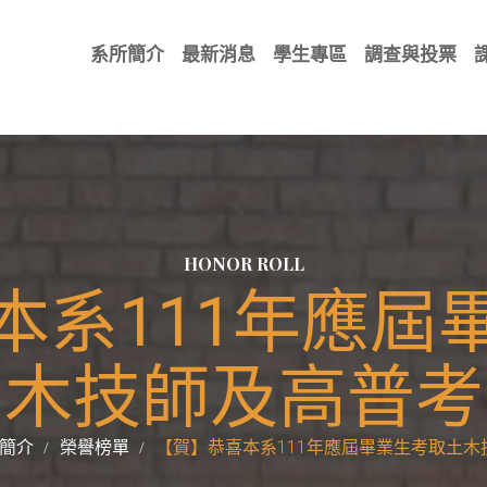
系所簡介
最新消息
學生專區
調查與投票
HONOR ROLL
本系111年應屆
木技師及高普考
簡介
榮譽榜單
【賀】恭喜本系111年應屆畢業生考取土木