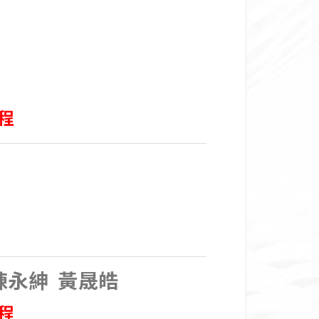
程
陳永紳 黃晟皓
程