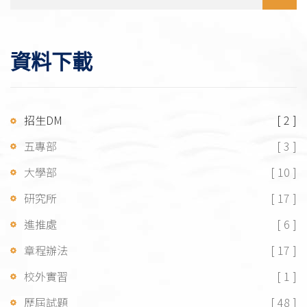
資料下載
招生DM
[ 2 ]
五專部
[ 3 ]
大學部
[ 10 ]
研究所
[ 17 ]
進推處
[ 6 ]
章程辦法
[ 17 ]
校外實習
[ 1 ]
歷屆試題
[ 48 ]