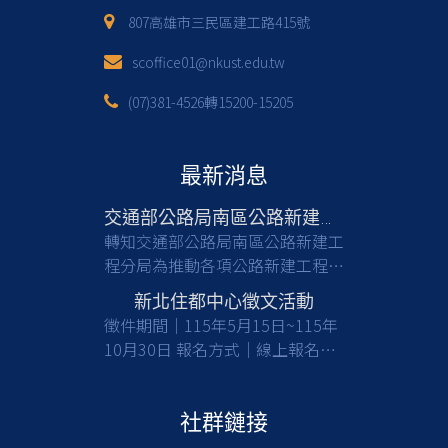
807高雄市三民區建工路415號
scoffice01@nkust.edu.tw
(07)381-4526轉15200-15205
最新消息
交通部公路局南區公路新建工程分局徵才
轉知交通部公路局南區公路新建工
程分局為推動各項公路新建工程，
亟需具備土木工程等相關專業背景
新北住都中心徵文活動
之人才加入，共同提升公共工程品
徵件期間｜115年5月15日~115年
質與建設效能，請有意從事公部門
10月30日 報名方式｜線上報名及
工程建設工作之應屆畢業生及校友
收件 徵件對象｜國內大專校院大
們踴躍報考。 一、檢附甄選簡章
學及碩博士生(含在職專班) 活動詳
(含相關職缺資訊)1份，請於截止
情｜
社群鏈接
日前(115/8/17)，至行政院人事行
https://www.nthurc.org.tw/cfp/project/3