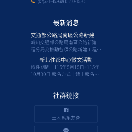
(07)381-4526轉15200-15205
最新消息
交通部公路局南區公路新建工程分局徵才
轉知交通部公路局南區公路新建工
程分局為推動各項公路新建工程，
亟需具備土木工程等相關專業背景
新北住都中心徵文活動
之人才加入，共同提升公共工程品
徵件期間｜115年5月15日~115年
質與建設效能，請有意從事公部門
10月30日 報名方式｜線上報名及
工程建設工作之應屆畢業生及校友
收件 徵件對象｜國內大專校院大
們踴躍報考。 一、檢附甄選簡章
學及碩博士生(含在職專班) 活動詳
(含相關職缺資訊)1份，請於截止
情｜
社群鏈接
日前(115/8/17)，至行政院人事行
https://www.nthurc.org.tw/cfp/project/3
政總處事求人機關徵才系統
(https://web3.dgpa.gov.tw/want03front/AP/W
土木系系友會
)，在機關名稱輸入「交通部公路
局南區公路新建工程分局」，可查