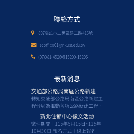
聯絡方式
807高雄市三民區建工路415號
scoffice01@nkust.edu.tw
(07)381-4526轉15200-15205
最新消息
交通部公路局南區公路新建工程分局徵才
轉知交通部公路局南區公路新建工
程分局為推動各項公路新建工程，
亟需具備土木工程等相關專業背景
新北住都中心徵文活動
之人才加入，共同提升公共工程品
徵件期間｜115年5月15日~115年
質與建設效能，請有意從事公部門
10月30日 報名方式｜線上報名及