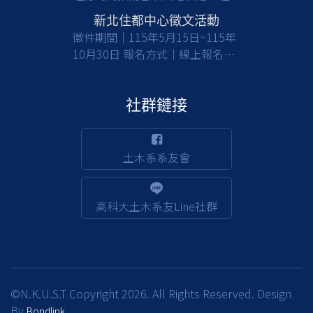
亟需具備土木工程等相關專業背景
新北住都中心徵文活動
之人才加入，共同提升公共工程品
徵件期間｜115年5月15日~115年
質與建設效能，請有意從事公部門
10月30日 報名方式｜線上報名及
工程建設工作之應屆畢業生及校友
收件 徵件對象｜國內大專校院大
們踴躍報考。 一、檢附甄選簡章
學及碩博士生(含在職專班) 活動詳
(含相關職缺資訊)1份，請於截止
情｜
社群鏈接
日前(115/8/17)，至行政院人事行
https://www.nthurc.org.tw/cfp/project/3
政總處事求人機關徵才系統
(https://web3.dgpa.gov.tw/want03front/AP/W
土木系系友會
)，在機關名稱輸入「交通部公路
局南區公路新建工程分局」，可查
詢職缺相關資訊並完成報名；該分
高科大土木系友Line社群
局約用職缺也將不定期刊登於該徵
才系統。 二、倘對本甄選事宜有
相關疑義，請洽該分局人事室，電
話：(05)362-8111 分機256賴小
姐。
©N.K.U.S.T Copyright 2026. All Rights Reserved. Design
By
Bondlink