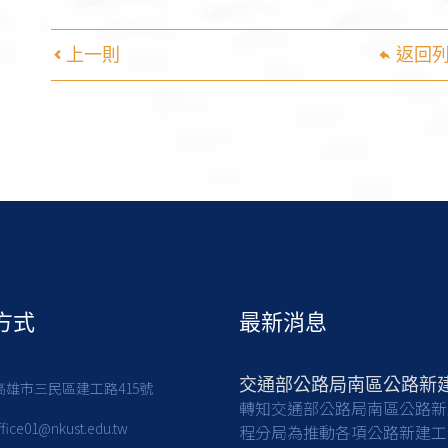
上一則
返回
方式
最新消息
7高雄市三民區建工路415號
轉知交通部公路局南區公路新
ffice01@nkust.edu.tw
程分局為推動各項公路新建工