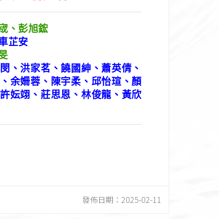
宬
、
彭旭鋐
車芷安
旻
閔、洪家茗、饒國紳、蕭英倩、
、余姍蓉、陳宇柔、邱怡瑄、顏
許妘翊、莊思恩、林俊龍、黃欣
發佈日期：
2025-02-11