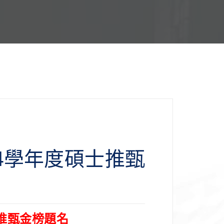
4學年度碩士推甄
士推甄金榜題名