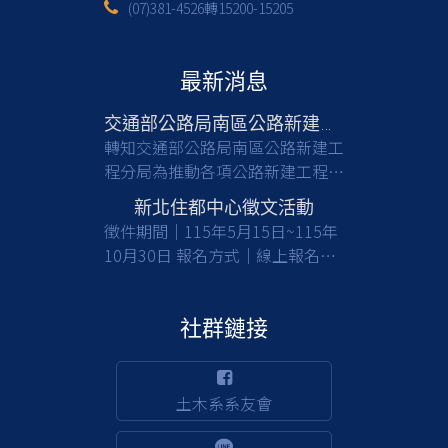
(07)381-4526轉15200-15205
最新消息
交通部公路局南區公路新建工程分局徵才
轉知交通部公路局南區公路新建工
程分局為推動各項公路新建工程，
亟需具備土木工程等相關專業背景
新北住都中心徵文活動
之人才加入，共同提升公共工程品
徵件期間｜115年5月15日~115年
質與建設效能，請有意從事公部門
10月30日 報名方式｜線上報名及
工程建設工作之應屆畢業生及校友
收件 徵件對象｜國內大專校院大
們踴躍報考。 一、檢附甄選簡章
學及碩博士生(含在職專班) 活動詳
(含相關職缺資訊)1份，請於截止
情｜
社群鏈接
日前(115/8/17)，至行政院人事行
https://www.nthurc.org.tw/cfp/project/3
政總處事求人機關徵才系統
(https://web3.dgpa.gov.tw/want03front/AP/W
土木系系友會
)，在機關名稱輸入「交通部公路
局南區公路新建工程分局」，可查