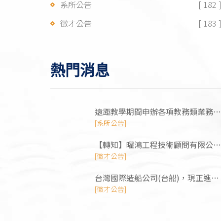
系所公告
[ 182 
徵才公告
[ 183 
熱門消息
遠距教學期間申辦各項教務類業務之
彈性方式
[系所公告]
【轉知】曜鴻⼯程技術顧問有限公司
徵才訊息
[徵才公告]
台灣國際造船公司(台船)，現正進行
招募活動，需求工程師/管理師/技術
[徵才公告]
類人才