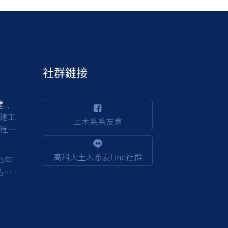
社群鏈接
交通部公路局南區公路新建工程分局徵才
建工
土木系系友會
程，
背景
程品
高科大土木系友Line社群
15年
部門
校友
截止
人事行
fp/project/3