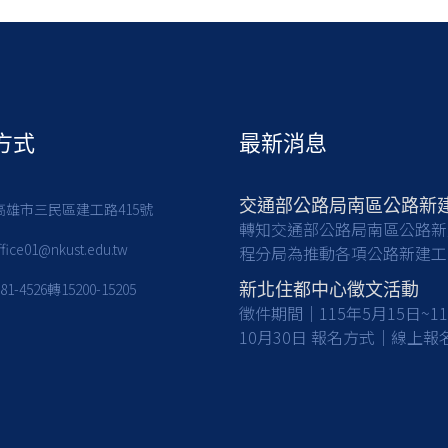
方式
最新消息
7高雄市三民區建工路415號
轉知交通部公路局南區公路新
ffice01@nkust.edu.tw
程分局為推動各項公路新建工
亟需具備土木工程等相關專業
381-4526轉15200-15205
新北住都中心徵文活動
之人才加入，共同提升公共工
徵件期間｜115年5月15日~1
質與建設效能，請有意從事公
10月30日 報名方式｜線上報名及
工程建設工作之應屆畢業生及
收件 徵件對象｜國內大專校院大
們踴躍報考。 一、檢附甄選簡章
學及碩博士生(含在職專班) 活動詳
(含相關職缺資訊)1份，請於
情｜
日前(115/8/17)，至行政院
https://www.nthurc.org.tw/c
政總處事求人機關徵才系統