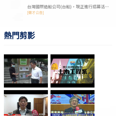
台灣國際造船公司(台船)，現正進行招募活
動，需求工程師/管理師/技術類人才
[徵才公告]
熱門剪影