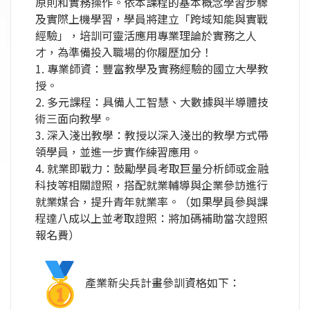
原則和實務操作。
依本課程的基本概念學習步驟
及實際上機學習，學員將建立「
跨域知能與實戰
經驗」，培訓可靈活應用專業理論於實務之人
才，
為準備投入職場的你履歷加分！
1. 專業師資：豐富教學及實務經驗的國立大學教
授。
2. 多元課程：具備人工智慧、大數據與半導體技
術三面向教學。
3. 深入淺出教學：教授以深入淺出的教學方式帶
領學員，
並進一步實作練習應用。
4. 就業即戰力：鼓勵學員考取巨量分析師或金融
科技等相關證照，
搭配就業輔導與企業參訪進行
就業媒合，提升青年就業率。（
如果學員參與課
程達八成以上並考取證照：
將加碼補助當次證照
報名費）
產業新尖兵計畫參訓資格如下：