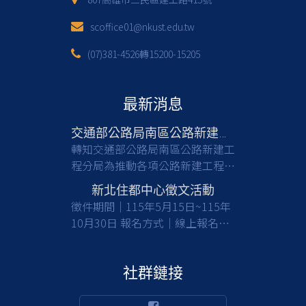
scoffice01@nkust.edu.tw
(07)381-4526轉15200-15205
最新消息
交通部公路局南區公路新建工程分局徵才
轉知交通部公路局南區公路新建工
程分局為推動各項公路新建工程，
亟需具備土木工程等相關專業背景
新北住都中心徵文活動
之人才加入，共同提升公共工程品
徵件期間｜115年5月15日~115年
質與建設效能，請有意從事公部門
10月30日 報名方式｜線上報名及
工程建設工作之應屆畢業生及校友
收件 徵件對象｜國內大專校院大
們踴躍報考。 一、檢附甄選簡章
學及碩博士生(含在職專班) 活動詳
(含相關職缺資訊)1份，請於截止
情｜
社群鏈接
日前(115/8/17)，至行政院人事行
https://www.nthurc.org.tw/cfp/project/3
政總處事求人機關徵才系統