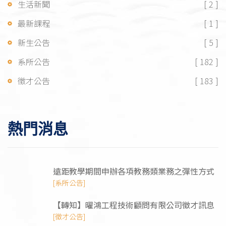
生活新聞
[ 2 ]
最新課程
[ 1 ]
新生公告
[ 5 ]
系所公告
[ 182 ]
徵才公告
[ 183 ]
熱門消息
遠距教學期間申辦各項教務類業務之彈性方式
[系所公告]
【轉知】曜鴻⼯程技術顧問有限公司徵才訊息
[徵才公告]