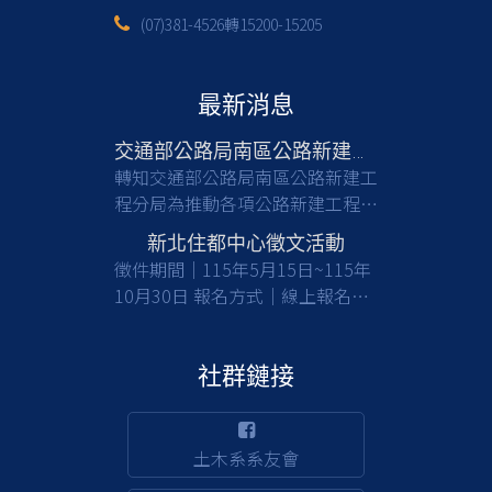
(07)381-4526轉15200-15205
最新消息
交通部公路局南區公路新建工程分局徵才
轉知交通部公路局南區公路新建工
程分局為推動各項公路新建工程，
亟需具備土木工程等相關專業背景
新北住都中心徵文活動
之人才加入，共同提升公共工程品
徵件期間｜115年5月15日~115年
質與建設效能，請有意從事公部門
10月30日 報名方式｜線上報名及
工程建設工作之應屆畢業生及校友
收件 徵件對象｜國內大專校院大
們踴躍報考。 一、檢附甄選簡章
學及碩博士生(含在職專班) 活動詳
(含相關職缺資訊)1份，請於截止
情｜
社群鏈接
日前(115/8/17)，至行政院人事行
https://www.nthurc.org.tw/cfp/project/3
政總處事求人機關徵才系統
(https://web3.dgpa.gov.tw/want03front/AP/W
土木系系友會
)，在機關名稱輸入「交通部公路