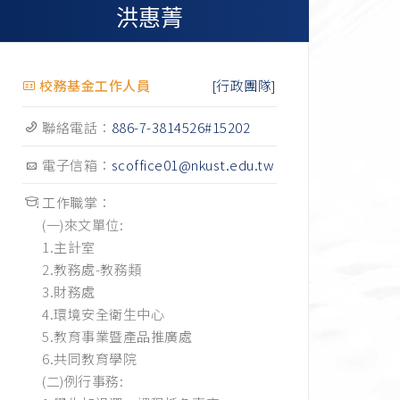
洪惠菁
[行政團隊]
校務基金工作人員
聯絡電話：
886-7-3814526#15202
電子信箱：
scoffice01@nkust.edu.tw
工作職掌：
(一)來文單位:
1.主計室
2.教務處-教務類
3.財務處
4.環境安全衛生中心
5.教育事業暨產品推廣處
6.共同教育學院
(二)例行事務: