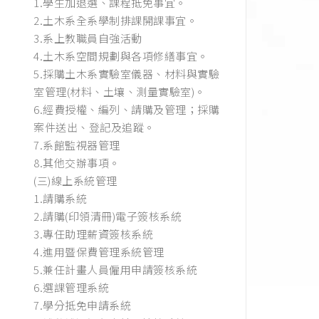
1.學生加退選、課程抵免事宜。
2.土木系全系學制排課開課事宜。
3.系上教職員自強活動
4.土木系空間規劃與各項修繕事宜。
5.採購土木系實驗室儀器、材料與實驗
室管理(材料、土壤、測量實驗室)。
6.經費授權、編列、請購及管理；採購
案件送出、登記及追蹤。
7.系館監視器管理
8.其他交辦事項。
(三)線上系統管理
1.請購系統
2.請購(印領清冊)電子簽核系統
3.專任助理薪資簽核系統
4.進用暨保費管理系統管理
5.兼任計畫人員僱用申請簽核系統
6.選課管理系統
7.學分抵免申請系統