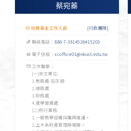
]
蔡宛蓁
]
]
[行政團隊]
校務基金工作人員
]
聯絡電話：
886-7-3814526#15203
]
電子信箱：
scoffice01@nkust.edu.tw
]
工作職掌：
]
(一)來文單位:
]
1.教務處-招生類
2.總務處
]
3.財務處
]
4.產學營運處
(二)例行事務:
]
1.一般教學設備採購與維護。
]
2.土木系財產管理與報廢。