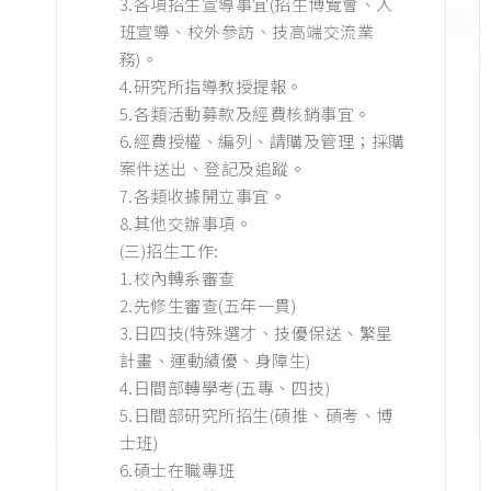
3.各項招生宣導事宜(招生博覽會、入
]
班宣導、校外參訪、技高端交流業
務)。
]
4.研究所指導教授提報。
]
5.各類活動募款及經費核銷事宜。
]
6.經費授權、編列、請購及管理；採購
案件送出、登記及追蹤。
7.各類收據開立事宜。
8.其他交辦事項。
(三)招生工作:
1.校內轉系審查
2.先修生審查(五年一貫)
]
3.日四技(特殊選才、技優保送、繁星
]
計畫、運動績優、身障生)
4.日間部轉學考(五專、四技)
]
5.日間部研究所招生(碩推、碩考、博
士班)
6.碩士在職專班