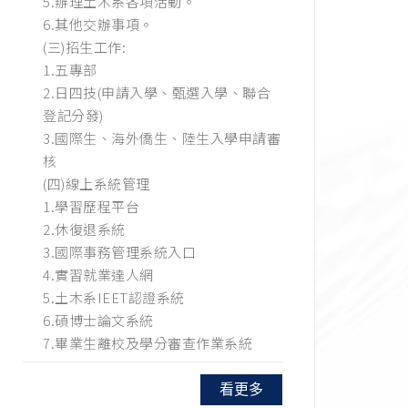
5.辦理土木系各項活動。
6.其他交辦事項。
(三)招生工作:
1.五專部
2.日四技(申請入學、甄選入學、聯合
登記分發)
3.國際生、海外僑生、陸生入學申請審
核
(四)線上系統管理
1.學習歷程平台
2.休復退系統
3.國際事務管理系統入口
4.實習就業達人網
5.土木系IEET認證系統
6.碩博士論文系統
7.畢業生離校及學分審查作業系統
看更多