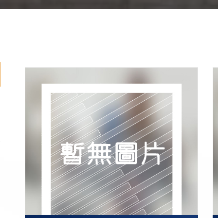
]
]
]