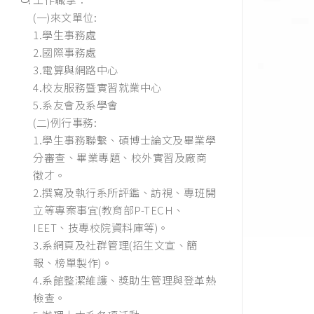
(一)來文單位:
1.學生事務處
2.國際事務處
3.電算與網路中心
4.校友服務暨實習就業中心
5.系友會及系學會
(二)例行事務:
1.學生事務聯繫、碩博士論文及畢業學
分審查、畢業專題、校外實習及廠商
徵才。
2.撰寫及執行系所評鑑、訪視、專班開
立等專案事宜(教育部P-TECH、
IEET、技專校院資料庫等)。
3.系網頁及社群管理(招生文宣、簡
報、榜單製作)。
4.系館整潔維護、獎助生管理與登革熱
檢查。