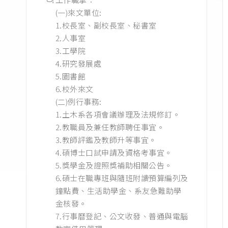
(一)來文單位:
1.校長室、副校長室、秘書室
2.人事室
3.工學院
4.研究發展處
5.圖書館
6.校外來文
(二)例行事務:
1.土木系各項會議辦理及法規修訂。
2.教職員及兼任教師聘任事宜。
3.教師評鑑及教師升等事宜。
4.碩博士口試申請及資格考事宜。
5.獎學金及證照獎補助相關公告。
6.碩士在職專班與隨班附讀預算編列及
鐘點費、生活助學金、系友急難助學
金核發。
7.行事曆登記、公文收發、普通與電腦