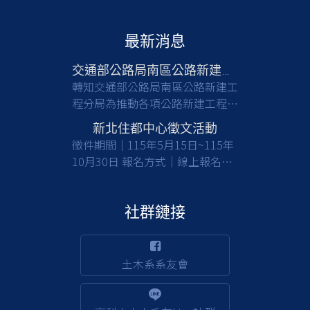
最新消息
交通部公路局南區公路新建工程分局徵才
轉知交通部公路局南區公路新建工
程分局為推動各項公路新建工程，
亟需具備土木工程等相關專業背景
新北住都中心徵文活動
之人才加入，共同提升公共工程品
徵件期間｜115年5月15日~115年
質與建設效能，請有意從事公部門
10月30日 報名方式｜線上報名及
工程建設工作之應屆畢業生及校友
收件 徵件對象｜國內大專校院大
們踴躍報考。 一、檢附甄選簡章
學及碩博士生(含在職專班) 活動詳
(含相關職缺資訊)1份，請於截止
情｜
社群鏈接
日前(115/8/17)，至行政院人事行
https://www.nthurc.org.tw/cfp/project/3
政總處事求人機關徵才系統
(https://web3.dgpa.gov.tw/want03front/AP/W
土木系系友會
)，在機關名稱輸入「交通部公路
局南區公路新建工程分局」，可查
詢職缺相關資訊並完成報名；該分