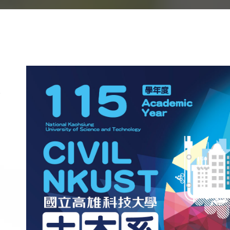
]
]
]
]
]
]