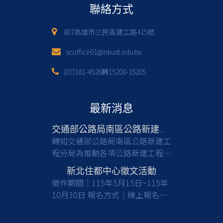
聯絡方式
807高雄市三民區建工路415號
scoffice01@nkust.edu.tw
(07)381-4526轉15200-15205
最新消息
交通部公路局南區公路新建工程分局徵才
轉知交通部公路局南區公路新建工
程分局為推動各項公路新建工程，
亟需具備土木工程等相關專業背景
新北住都中心徵文活動
之人才加入，共同提升公共工程品
徵件期間｜115年5月15日~115年
質與建設效能，請有意從事公部門
10月30日 報名方式｜線上報名及
工程建設工作之應屆畢業生及校友
收件 徵件對象｜國內大專校院大
們踴躍報考。 一、檢附甄選簡章
學及碩博士生(含在職專班) 活動詳