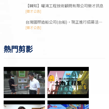
【轉知】曜鴻⼯程技術顧問有限公司徵才訊息
[徵才公告]
台灣國際造船公司(台船)，現正進行招募活
動，需求工程師/管理師/技術類人才
[徵才公告]
熱門剪影