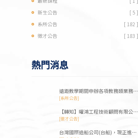
最新課程
[ 1 
新生公告
[ 5 
系所公告
[ 182 
徵才公告
[ 183 
熱門消息
遠距教學期間申辦各項教務類業務之
彈性方式
[系所公告]
【轉知】曜鴻⼯程技術顧問有限公司
徵才訊息
[徵才公告]
台灣國際造船公司(台船)，現正進行