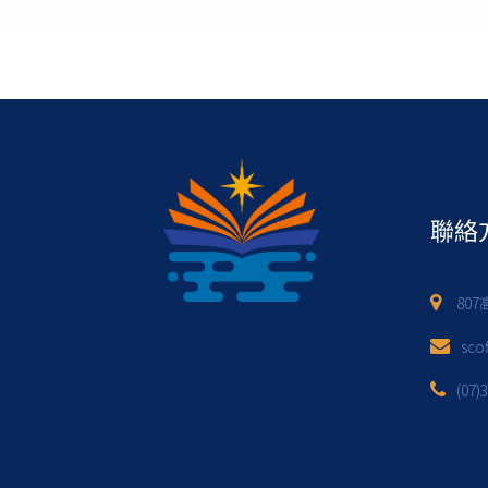
聯絡
80
sco
(07)