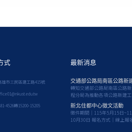
方式
最新消息
7高雄市三民區建工路415號
轉知交通部公路局南區公路新
ffice01@nkust.edu.tw
程分局為推動各項公路新建工
亟需具備土木工程等相關專業
381-4526轉15200-15205
新北住都中心徵文活動
之人才加入，共同提升公共工
徵件期間｜115年5月15日~1
質與建設效能，請有意從事公
10月30日 報名方式｜線上報名及
工程建設工作之應屆畢業生及
收件 徵件對象｜國內大專校院大
們踴躍報考。 一、檢附甄選簡章