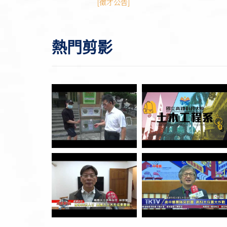
招募活動，需求工程師/管理師/技術
[徵才公告]
類人才
熱門剪影