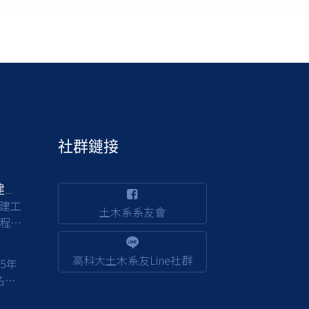
社群鏈接
交通部公路局南區公路新建工程分局徵才
建工
土木系系友會
程，
背景
程品
高科大土木系友Line社群
15年
部門
校友