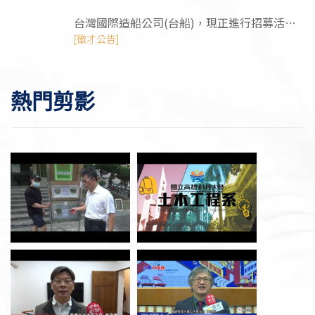
台灣國際造船公司(台船)，現正進行招募活
動，需求工程師/管理師/技術類人才
[徵才公告]
熱門剪影