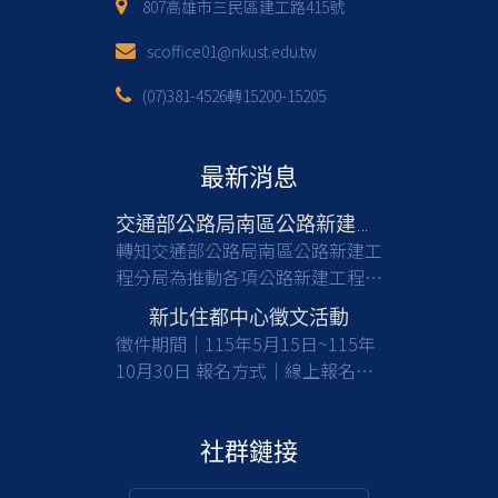
807高雄市三民區建工路415號
scoffice01@nkust.edu.tw
(07)381-4526轉15200-15205
最新消息
交通部公路局南區公路新建工程分局徵才
轉知交通部公路局南區公路新建工
程分局為推動各項公路新建工程，
亟需具備土木工程等相關專業背景
新北住都中心徵文活動
之人才加入，共同提升公共工程品
徵件期間｜115年5月15日~115年
質與建設效能，請有意從事公部門
10月30日 報名方式｜線上報名及
工程建設工作之應屆畢業生及校友
收件 徵件對象｜國內大專校院大
們踴躍報考。 一、檢附甄選簡章
學及碩博士生(含在職專班) 活動詳
(含相關職缺資訊)1份，請於截止
情｜
社群鏈接
日前(115/8/17)，至行政院人事行
https://www.nthurc.org.tw/cfp/project/3
政總處事求人機關徵才系統