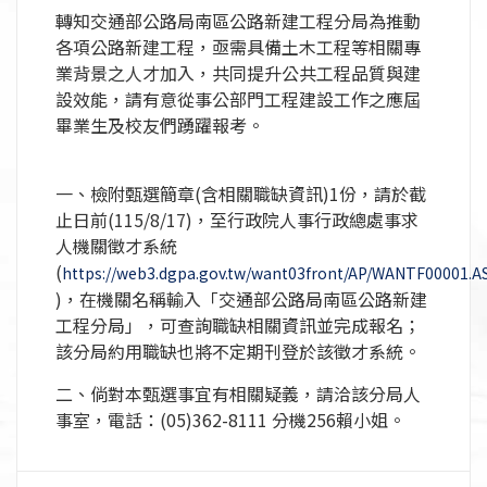
轉知交通部公路局南區公路新建工程分局為推動
各項公路新建工程，亟需具備土木工程等相關專
業背景之人才加入，共同提升公共工程品質與建
設效能，請有意從事公部門工程建設工作之應屆
畢業生及校友們踴躍報考。
一、檢附甄選簡章(含相關職缺資訊)1份，請於截
止日前(115/8/17)，至行政院人事行政總處事求
人機關徵才系統
(
https://web3.dgpa.gov.tw/want03front/AP/WANTF00001.A
)，在機關名稱輸入「交通部公路局南區公路新建
工程分局」，可查詢職缺相關資訊並完成報名；
該分局約用職缺也將不定期刊登於該徵才系統。
二、倘對本甄選事宜有相關疑義，請洽該分局人
事室，電話：(05)362-8111 分機256賴小姐。