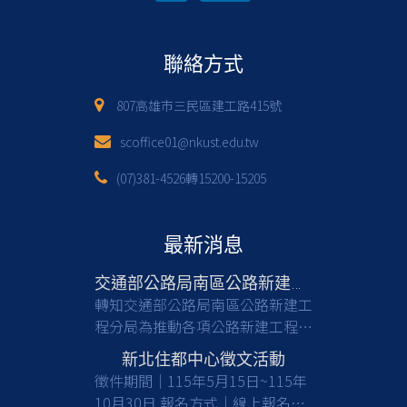
聯絡方式
807高雄市三民區建工路415號
scoffice01@nkust.edu.tw
(07)381-4526轉15200-15205
最新消息
交通部公路局南區公路新建工程分局徵才
轉知交通部公路局南區公路新建工
程分局為推動各項公路新建工程，
亟需具備土木工程等相關專業背景
新北住都中心徵文活動
之人才加入，共同提升公共工程品
徵件期間｜115年5月15日~115年
質與建設效能，請有意從事公部門
10月30日 報名方式｜線上報名及