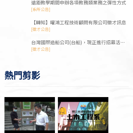
遠距教學期間申辦各項教務類業務之彈性方式
[系所公告]
【轉知】曜鴻⼯程技術顧問有限公司徵才訊息
[徵才公告]
台灣國際造船公司(台船)，現正進行招募活
動，需求工程師/管理師/技術類人才
[徵才公告]
熱門剪影