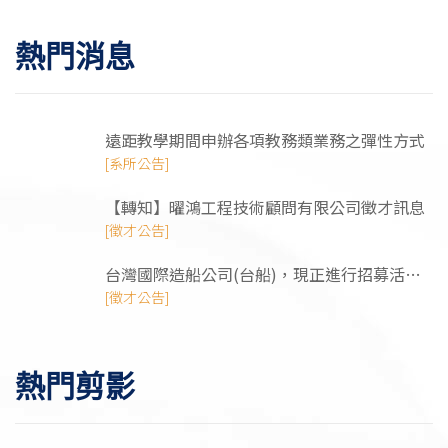
熱門消息
遠距教學期間申辦各項教務類業務之彈性方式
[系所公告]
【轉知】曜鴻⼯程技術顧問有限公司徵才訊息
[徵才公告]
台灣國際造船公司(台船)，現正進行招募活
動，需求工程師/管理師/技術類人才
[徵才公告]
熱門剪影