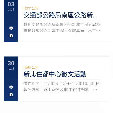
03
[徵才公告]
八月
交通部公路局南區公路新建
工程分局徵才
轉知交通部公路局南區公路新建工程分局為
推動各項公路新建工程，亟需具備土木工程
等相關專業背景之人才加入，共同提升公共
工程品質與建設效能，請有意從事公部門工
程建設工作之應屆畢業生及校友們踴躍報
考。 一、檢附甄選簡章(含相關職缺資訊)1
份，請於截止日前(115/8/17)，至行政院人
30
事行政總處事求人機關徵才系統
[系所公告]
七月
(https://web3.dgpa.gov.tw/want03front/AP/WA
新北住都中心徵文活動
)，在機關名稱輸入「交通部公路局南區公
徵件期間｜115年5月15日~115年10月30日
路新建工程分局」，可查詢職缺相關資訊並
報名方式｜線上報名及收件 徵件對象｜國
完成報名；該分局約用職缺也將不定期刊登
內大專校院大學及碩博士生(含在職專班) 活
於該徵才系統。 二、倘對本甄選事宜有相
動詳情｜
關疑義，請洽該分局人事室，電話：
https://www.nthurc.org.tw/cfp/project/3
(05)362-8111 分機256賴小姐。