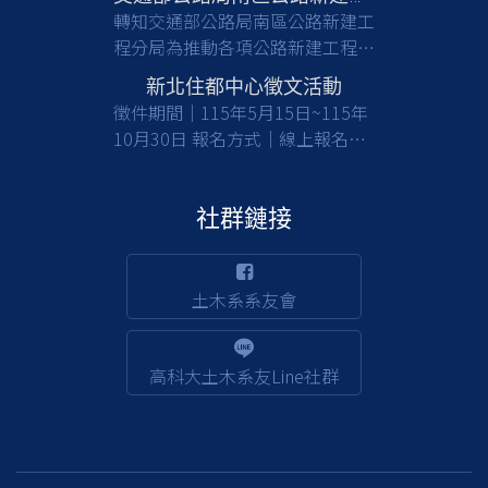
轉知交通部公路局南區公路新建工
程分局為推動各項公路新建工程，
亟需具備土木工程等相關專業背景
新北住都中心徵文活動
之人才加入，共同提升公共工程品
徵件期間｜115年5月15日~115年
質與建設效能，請有意從事公部門
10月30日 報名方式｜線上報名及
工程建設工作之應屆畢業生及校友
收件 徵件對象｜國內大專校院大
們踴躍報考。 一、檢附甄選簡章
學及碩博士生(含在職專班) 活動詳
(含相關職缺資訊)1份，請於截止
情｜
社群鏈接
日前(115/8/17)，至行政院人事行
https://www.nthurc.org.tw/cfp/project/3
政總處事求人機關徵才系統
(https://web3.dgpa.gov.tw/want03front/AP/W
土木系系友會
)，在機關名稱輸入「交通部公路
局南區公路新建工程分局」，可查
詢職缺相關資訊並完成報名；該分
高科大土木系友Line社群
局約用職缺也將不定期刊登於該徵
才系統。 二、倘對本甄選事宜有
相關疑義，請洽該分局人事室，電
話：(05)362-8111 分機256賴小