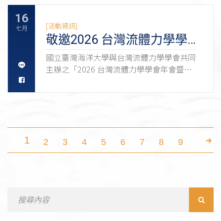
16
[活動資訊]
七月
敬邀2026 台灣流體力學學
會年會暨第二屆全國流體力
國立臺灣海洋大學與台灣流體力學學會共同
主辦之「2026 台灣流體力學學會年會暨第
學會議（TSFD 2026)
二屆全國流體力學會議（TSFD 2026）」。
本次研討會將於 2026 年 10 月 30 日（星期
五）至 10 月 31 日（星期六）假貢寮福容
大飯店舉行， 內容涵蓋流體力學相關理
論、數值模擬、實驗研究及跨領域應用，並
安排專題演講、Mini Symposium、學生論
1
2
3
4
5
6
7
8
9
文競賽及海報競賽等活動，提供產官學研交
流平台。 有興趣之師生，可踴躍投稿與報
名參加。 相關資訊如下： 研討會網站：
https://sites.google.com/view/tsfd2026
Search
線上報名：https://reurl.cc/8D6GQj 論文投
for:
稿：https://reurl.cc/epjEdm 海報競賽投