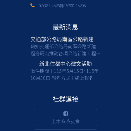
(07)381-4526轉15200-15205
最新消息
交通部公路局南區公路新建工程分局徵才
轉知交通部公路局南區公路新建工
程分局為推動各項公路新建工程，
亟需具備土木工程等相關專業背景
新北住都中心徵文活動
之人才加入，共同提升公共工程品
徵件期間｜115年5月15日~115年
質與建設效能，請有意從事公部門
10月30日 報名方式｜線上報名及
工程建設工作之應屆畢業生及校友
收件 徵件對象｜國內大專校院大
們踴躍報考。 一、檢附甄選簡章
學及碩博士生(含在職專班) 活動詳
(含相關職缺資訊)1份，請於截止
情｜
社群鏈接
日前(115/8/17)，至行政院人事行
https://www.nthurc.org.tw/cfp/project/3
政總處事求人機關徵才系統
(https://web3.dgpa.gov.tw/want03front/AP/W
土木系系友會
)，在機關名稱輸入「交通部公路
局南區公路新建工程分局」，可查